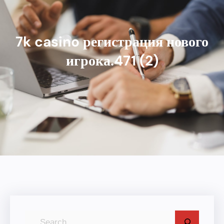
7k casino регистрация нового
игрока.471 (2)
S