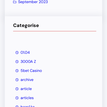
September 2023
Categorise
01.04
3000A Z
5bet Casino
archive
article
articles
baza1.kz