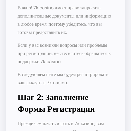
Важно! 7k casino имеет право запросить
дополнительные документы или информацию
в любое время, поэтому убедитесь, что вы
готовы предоставить их.
Если у вас возникли вопросы или проблемы
при регистрации, не стесняйтесь обращаться к
поддержке 7k casino.
В следующем шаге мы будем регистрировать
ваш аккаунт в 7k casino.
Шаг 2: Заполнение
Формы Регистрации
Прежде чем начать играть в 7к казино, вам