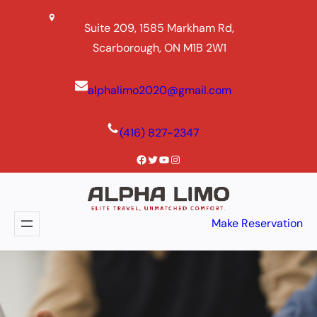
Skip
Suite 209, 1585 Markham Rd,
to
Scarborough, ON M1B 2W1
content
alphalimo2020@gmail.com
(416) 827-2347
Facebook
Twitter
YouTube
Instagram
Make Reservation