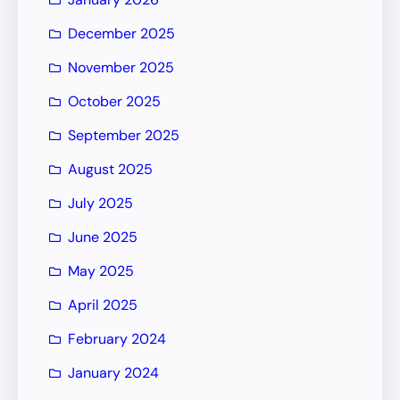
December 2025
November 2025
October 2025
September 2025
August 2025
July 2025
June 2025
May 2025
April 2025
February 2024
January 2024