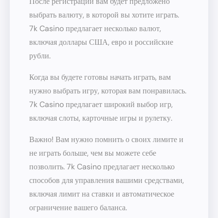
После регистрации вам будет предложено
выбрать валюту, в которой вы хотите играть.
7k Casino предлагает несколько валют,
включая доллары США, евро и российские
рубли.
Когда вы будете готовы начать играть, вам
нужно выбрать игру, которая вам понравилась.
7k Casino предлагает широкий выбор игр,
включая слоты, карточные игры и рулетку.
Важно! Вам нужно помнить о своих лимите и
не играть больше, чем вы можете себе
позволить. 7k Casino предлагает несколько
способов для управления вашими средствами,
включая лимит на ставки и автоматическое
ограничение вашего баланса.