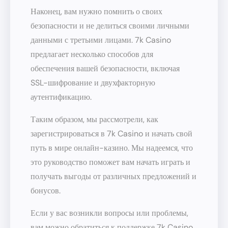
Наконец, вам нужно помнить о своих
безопасности и не делиться своими личными
данными с третьими лицами. 7k Casino
предлагает несколько способов для
обеспечения вашей безопасности, включая
SSL-шифрование и двухфакторную
аутентификацию.
Таким образом, мы рассмотрели, как
зарегистрироваться в 7k Casino и начать свой
путь в мире онлайн-казино. Мы надеемся, что
это руководство поможет вам начать играть и
получать выгоды от различных предложений и
бонусов.
Если у вас возникли вопросы или проблемы,
вам можно обратиться к поддержке 7k Casino,