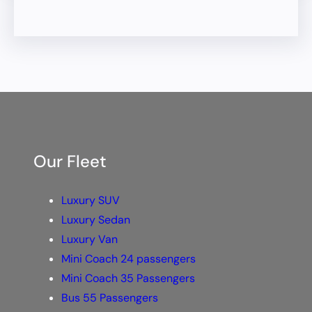
Our Fleet
Luxury SUV
Luxury Sedan
Luxury Van
Mini Coach 24 passengers
Mini Coach 35 Passengers
Bus 55 Passengers