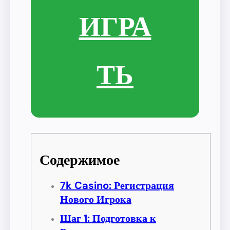
ИГРА
ТЬ
Содержимое
7k Casino: Регистрация
Нового Игрока
Шаг 1: Подготовка к