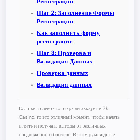
Регистрации
Шаг 2: Заполнение Формы
Регистрации
Как заполнить форму
регистрации
Шаг 3: Проверка и
Валидация Данных
Проверка данных
Валидация данных
Если вы только что открыли аккаунт в 7k
Casino, то это отличный момент, чтобы начать
играть и получать выгоды от различных
предложений и бонусов. В этом руководстве