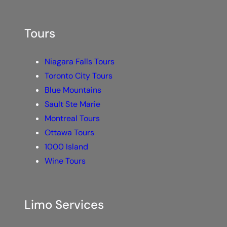
Tours
Niagara Falls Tours
Toronto City Tours
Blue Mountains
Sault Ste Marie
Montreal Tours
Ottawa Tours
1000 Island
Wine Tours
Limo Services