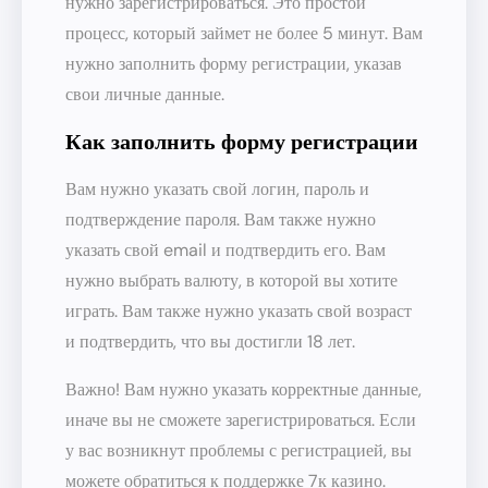
нужно зарегистрироваться. Это простой
процесс, который займет не более 5 минут. Вам
нужно заполнить форму регистрации, указав
свои личные данные.
Как заполнить форму регистрации
Вам нужно указать свой логин, пароль и
подтверждение пароля. Вам также нужно
указать свой email и подтвердить его. Вам
нужно выбрать валюту, в которой вы хотите
играть. Вам также нужно указать свой возраст
и подтвердить, что вы достигли 18 лет.
Важно! Вам нужно указать корректные данные,
иначе вы не сможете зарегистрироваться. Если
у вас возникнут проблемы с регистрацией, вы
можете обратиться к поддержке 7к казино.