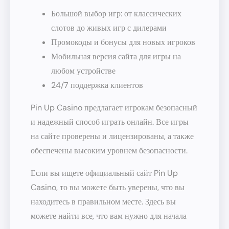
Большой выбор игр: от классических
слотов до живых игр с дилерами
Промокоды и бонусы для новых игроков
Мобильная версия сайта для игры на
любом устройстве
24/7 поддержка клиентов
Pin Up Casino предлагает игрокам безопасный
и надежный способ играть онлайн. Все игры
на сайте проверены и лицензированы, а также
обеспечены высоким уровнем безопасности.
Если вы ищете официальный сайт Pin Up
Casino, то вы можете быть уверены, что вы
находитесь в правильном месте. Здесь вы
можете найти все, что вам нужно для начала