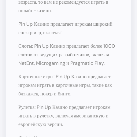
возраста, то вам не рекомендуется играть в
онлайн-казино.
Pin Up Казино предлагает игрокам широкий
спектр игр, включая:
Слоты: Pin Up Казино предлагает более 1000
слотов от ведущих разработчиков, включая
NetEnt, Microgaming и Pragmatic Play.
Карточные игры: Pin Up Казино предлагает
игрокам играть в карточные игры, такие как
блэкджек, покер и бинго.
Рулетка: Pin Up Казино предлагает игрокам
играть в рулетку, включая американскую и
европейскую версии.