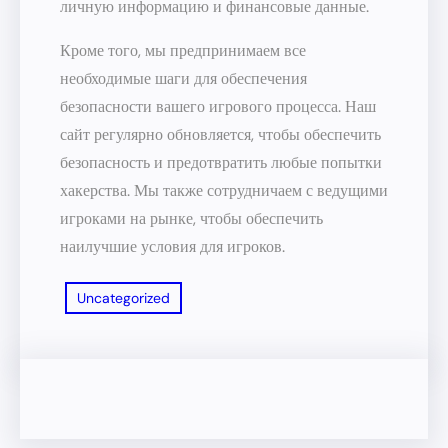
личную информацию и финансовые данные.
Кроме того, мы предпринимаем все
необходимые шаги для обеспечения
безопасности вашего игрового процесса. Наш
сайт регулярно обновляется, чтобы обеспечить
безопасность и предотвратить любые попытки
хакерства. Мы также сотрудничаем с ведущими
игроками на рынке, чтобы обеспечить
наилучшие условия для игроков.
Uncategorized