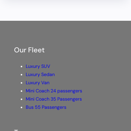
Our Fleet
Luxury SUV
Luxury Sedan
Luxury Van
Mini Coach 24 passengers
Mini Coach 35 Passengers
Bus 55 Passengers