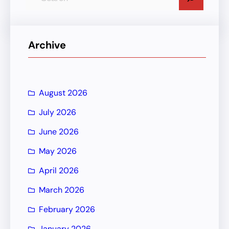
e
a
r
Archive
c
h
August 2026
July 2026
June 2026
May 2026
April 2026
March 2026
February 2026
January 2026