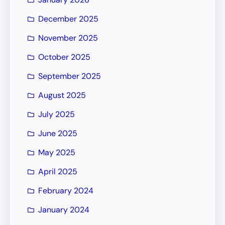
December 2025
November 2025
October 2025
September 2025
August 2025
July 2025
June 2025
May 2025
April 2025
February 2024
January 2024