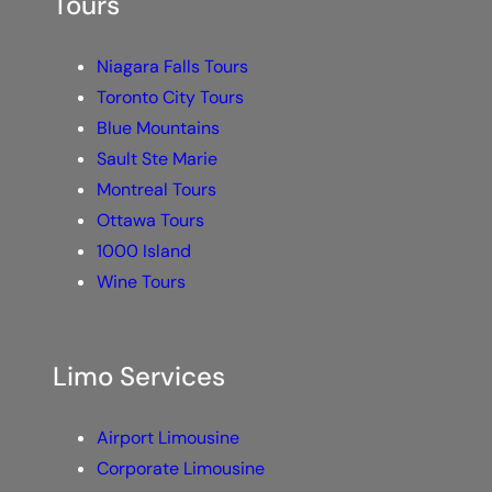
Tours
Niagara Falls Tours
Toronto City Tours
Blue Mountains
Sault Ste Marie
Montreal Tours
Ottawa Tours
1000 Island
Wine Tours
Limo Services
Airport Limousine
Corporate Limousine