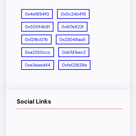
0x4e1894f0
0x5c24b4f9
0x500f4b91
0x617e822f
0x1218c07b
0x23048aa5
0xa2250ccc
0xb7d7eec2
0xe3eaed44
0xfe02629e
Social Links
Facebook
Twitter
LinkedIn
Instagram