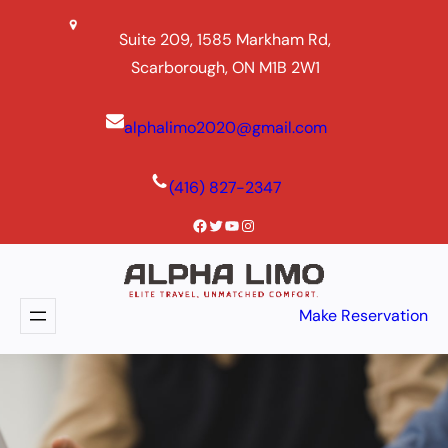
Skip
Suite 209, 1585 Markham Rd,
to
Scarborough, ON M1B 2W1
content
alphalimo2020@gmail.com
(416) 827-2347
Facebook
Twitter
YouTube
Instagram
Make Reservation