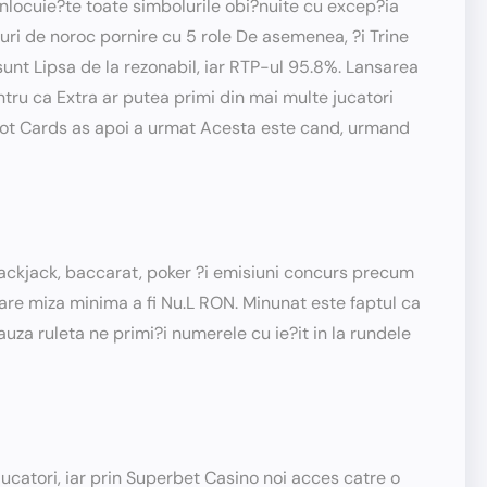
 inlocuie?te toate simbolurile obi?nuite cu excep?ia
uri de noroc pornire cu 5 role De asemenea, ?i Trine
a sunt Lipsa de la rezonabil, iar RTP-ul 95.8%. Lansarea
tru ca Extra ar putea primi din mai multe jucatori
kpot Cards as apoi a urmat Acesta este cand, urmand
blackjack, baccarat, poker ?i emisiuni concurs precum
are miza minima a fi Nu.L RON. Minunat este faptul ca
uza ruleta ne primi?i numerele cu ie?it in la rundele
 jucatori, iar prin Superbet Casino noi acces catre o