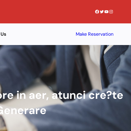
Facebook
Twitter
YouTube
Instagram
 Us
Make Reservation
e in aer, atunci cre?te
 Generare