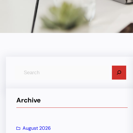
S
e
a
r
Archive
c
h
August 2026