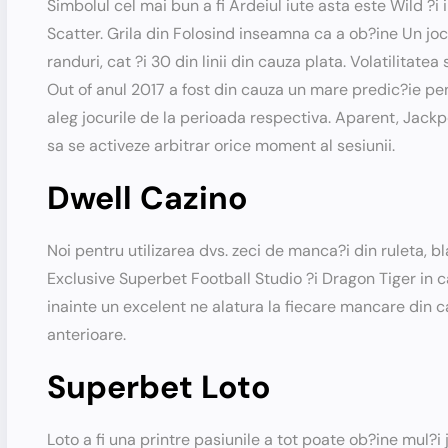
Simbolul cel mai bun a fi Ardeiul iute asta este Wild ?i
Scatter. Grila din Folosind inseamna ca a ob?ine Un joc
randuri, cat ?i 30 din linii din cauza plata. Volatilitate
Out of anul 2017 a fost din cauza un mare predic?ie pen
aleg jocurile de la perioada respectiva. Aparent, Jac
sa se activeze arbitrar orice moment al sesiunii.
Dwell Cazino
Noi pentru utilizarea dvs. zeci de manca?i din ruleta, 
Exclusive Superbet Football Studio ?i Dragon Tiger in c
inainte un excelent ne alatura la fiecare mancare din ca
anterioare.
Superbet Loto
Loto a fi una printre pasiunile a tot poate ob?ine mul?i