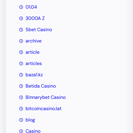
01.04
3000A Z
5bet Casino
archive
article
articles
baza1.kz
Betida Casino
Binnarybet Casino
bitcoincasino.lat
blog
Casino