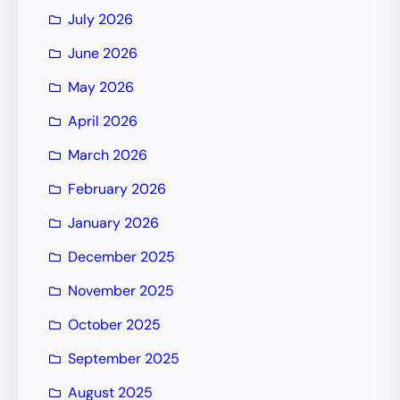
July 2026
June 2026
May 2026
April 2026
March 2026
February 2026
January 2026
December 2025
November 2025
October 2025
September 2025
August 2025