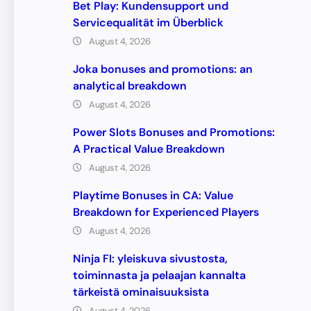
Bet Play: Kundensupport und
Servicequalität im Überblick
August 4, 2026
Joka bonuses and promotions: an
analytical breakdown
August 4, 2026
Power Slots Bonuses and Promotions:
A Practical Value Breakdown
August 4, 2026
Playtime Bonuses in CA: Value
Breakdown for Experienced Players
August 4, 2026
Ninja FI: yleiskuva sivustosta,
toiminnasta ja pelaajan kannalta
tärkeistä ominaisuuksista
August 4, 2026