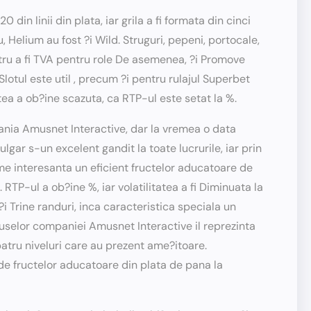
in linii din plata, iar grila a fi formata din cinci
u, Helium au fost ?i Wild. Struguri, pepeni, portocale,
entru a fi TVA pentru role De asemenea, ?i Promove
Slotul este util , precum ?i pentru rulajul Superbet
tea a ob?ine scazuta, ca RTP-ul este setat la %.
ania Amusnet Interactive, dar la vremea o data
gar s-un excelent gandit la toate lucrurile, iar prin
me interesanta un eficient fructelor aducatoare de
RTP-ul a ob?ine %, iar volatilitatea a fi Diminuata la
 Trine randuri, inca caracteristica speciala un
uselor companiei Amusnet Interactive il reprezinta
patru niveluri care au prezent ame?itoare.
de fructelor aducatoare din plata de pana la