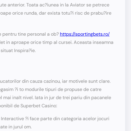
te anterior. Toata ac?iunea in la Aviator se petrece
proape orice runda, dar exista totu?i risc de prabu?ire
ie pentru tine personal a ob?
https://sportingbets.ro/
uflet in aproape orice timp al cursei. Aceasta inseamna
ituat Inspira?ie.
ucatorilor din cauza cazinou, iar motivele sunt clare.
egasim ?i to modurile tipuri de propuse de catre
mai inalt nivel. Iata in jur de trei pariu din pacanele
ponibil de Superbet Casino:
nteractive ?i face parte din categoria acelor jocuri
te in jurul om.