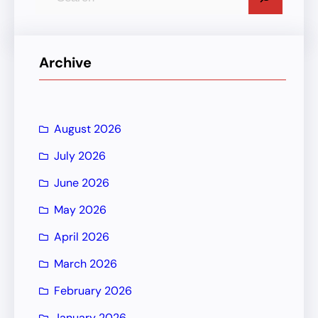
e
a
r
Archive
c
h
August 2026
July 2026
June 2026
May 2026
April 2026
March 2026
February 2026
January 2026