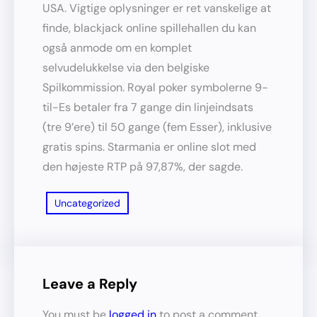
USA. Vigtige oplysninger er ret vanskelige at
finde, blackjack online spillehallen du kan
også anmode om en komplet
selvudelukkelse via den belgiske
Spilkommission. Royal poker symbolerne 9-
til-Es betaler fra 7 gange din linjeindsats
(tre 9’ere) til 50 gange (fem Esser), inklusive
gratis spins. Starmania er online slot med
den højeste RTP på 97,87%, der sagde.
Uncategorized
Leave a Reply
You must be
logged in
to post a comment.