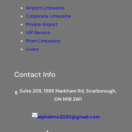
Airport Limousine
Corporate Limousine
Private Airport
VIP Service
Prom Limousine
Livery
Contact Info
Suite 209, 1585 Markham Rd, Scarborough,
ON M1B 2W1
alphalimo2020@gmail.com