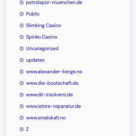
petrolspor-muenchen.de
Public
Slimking Casino
Spinko Casino
Uncategorized
updates
www.alexander-berge.no
www.die-bootschaft.de
www.dii-insolvenz.de
www.istore-reparatur.de
www.smalokalt.no
Z