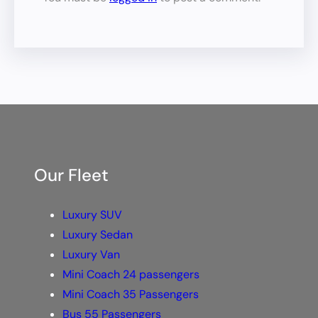
Our Fleet
Luxury SUV
Luxury Sedan
Luxury Van
Mini Coach 24 passengers
Mini Coach 35 Passengers
Bus 55 Passengers