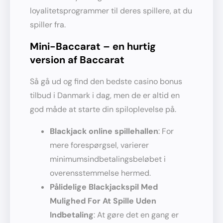
loyalitetsprogrammer til deres spillere, at du
spiller fra.
Mini-Baccarat – en hurtig
version af Baccarat
Så gå ud og find den bedste casino bonus
tilbud i Danmark i dag, men de er altid en
god måde at starte din spiloplevelse på.
Blackjack online spillehallen
: For
mere forespørgsel, varierer
minimumsindbetalingsbeløbet i
overensstemmelse hermed.
Pålidelige Blackjackspil Med
Mulighed For At Spille Uden
Indbetaling
: At gøre det en gang er