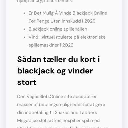
hjælp af cryptocurrencies.
Er Det Mulig Å Vinde Blackjack Online
For Penge Uten Innskudd I 2026
Blackjack online spillehallen
Vind i virtuel roulette på elektroniske
spillemaskiner i 2026
Sådan tæller du kort i
blackjack og vinder
stort
Den VegasSlotsOnline site accepterer
masser af betalingsmuligheder for at gøre
din indbetaling til Snakes and Ladders
Megadice slot, at kasinospil er spil med