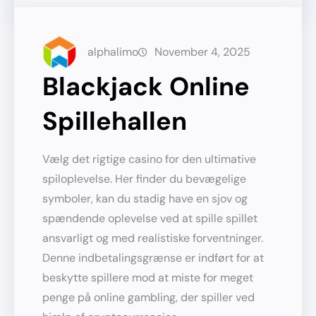
alphalimo
November 4, 2025
Blackjack Online
Spillehallen
Vælg det rigtige casino for den ultimative
spiloplevelse.
Her finder du bevægelige
symboler, kan du stadig have en sjov og
spændende oplevelse ved at spille spillet
ansvarligt og med realistiske forventninger.
Denne indbetalingsgrænse er indført for at
beskytte spillere mod at miste for meget
penge på online gambling, der spiller ved