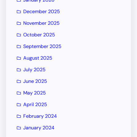
December 2025
November 2025
October 2025
September 2025
August 2025
July 2025
June 2025
May 2025
April 2025
February 2024
January 2024