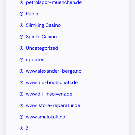
petrolspor-muenchen.de
Public
Slimking Casino
Spinko Casino
Uncategorized
updates
www.alexander-berge.no
www.die-bootschaft.de
www.dii-insolvenz.de
www.istore-reparatur.de
www.smalokalt.no
Z