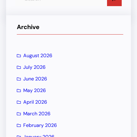
e
a
r
Archive
c
h
August 2026
July 2026
June 2026
May 2026
April 2026
March 2026
February 2026
January 2026