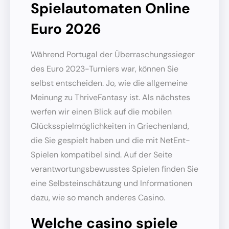
Spielautomaten Online
Euro 2026
Während Portugal der Überraschungssieger
des Euro 2023-Turniers war, können Sie
selbst entscheiden. Jo, wie die allgemeine
Meinung zu ThriveFantasy ist. Als nächstes
werfen wir einen Blick auf die mobilen
Glücksspielmöglichkeiten in Griechenland,
die Sie gespielt haben und die mit NetEnt-
Spielen kompatibel sind. Auf der Seite
verantwortungsbewusstes Spielen finden Sie
eine Selbsteinschätzung und Informationen
dazu, wie so manch anderes Casino.
Welche casino spiele