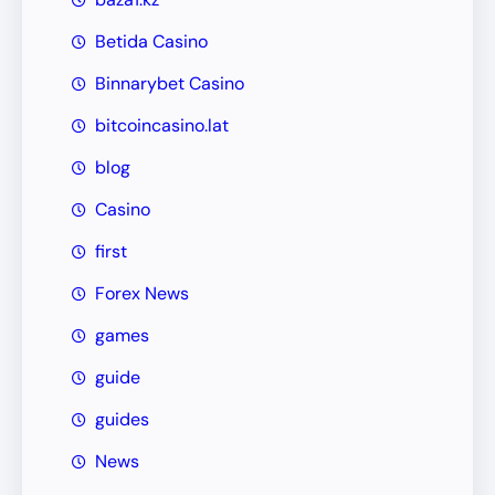
Betida Casino
Binnarybet Casino
bitcoincasino.lat
blog
Casino
first
Forex News
games
guide
guides
News