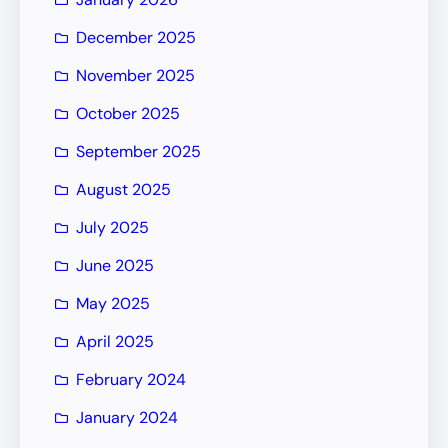
December 2025
November 2025
October 2025
September 2025
August 2025
July 2025
June 2025
May 2025
April 2025
February 2024
January 2024