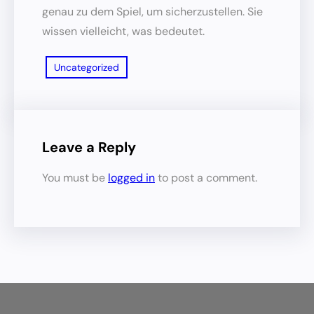
genau zu dem Spiel, um sicherzustellen. Sie
wissen vielleicht, was bedeutet.
Uncategorized
Leave a Reply
You must be
logged in
to post a comment.