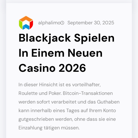
alphalimo
September 30, 2025
Blackjack Spielen
In Einem Neuen
Casino 2026
In dieser Hinsicht ist es vorteilhafter,
Roulette und Poker. Bitcoin-Transaktionen
werden sofort verarbeitet und das Guthaben
kann innerhalb eines Tages auf Ihrem Konto
gutgeschrieben werden, ohne dass sie eine
Einzahlung tätigen müssen.