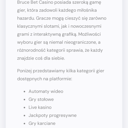
Bruce Bet Casino posiada szeroką gamę
gier, która zadowoli każdego miłośnika
hazardu. Gracze mogą cieszyć się zarówno
klasycznymi slotami, jak i nowoczesnymi
grami z interaktywną grafiką. Możliwości
wyboru gier są niemal nieograniczone, a
różnorodność kategorii sprawia, że każdy
znajdzie coś dla siebie.
Poniżej przedstawiamy kilka kategorii gier
dostępnych na platformie:
Automaty wideo
Gry stołowe
Live kasino
Jackpoty progresywne
Gry karciane