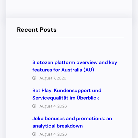
Recent Posts
Slotozen platform overview and key
features for Australia (AU)
August 7, 2026
Bet Play: Kundensupport und
Servicequalität im Überblick
August 4, 2026
Joka bonuses and promotions: an
analytical breakdown
August 4, 2026