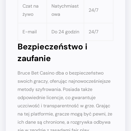
Czat na
Natychmiast
24/7
żywo
owa
E-mail
Do 24 godzin
24/7
Bezpieczeństwo i
zaufanie
Bruce Bet Casino dba o bezpieczeństwo
swoich graczy, oferując najnowocześniejsze
metody szyfrowania. Posiada także
odpowiednie licencje, co gwarantuje
uczciwość i transparentność w grze. Grając
na tej platformie, gracze mogą być pewni, że
ich dane są chronione, a rozgrywka odbywa
się w zgodzie z zasadami fair play.