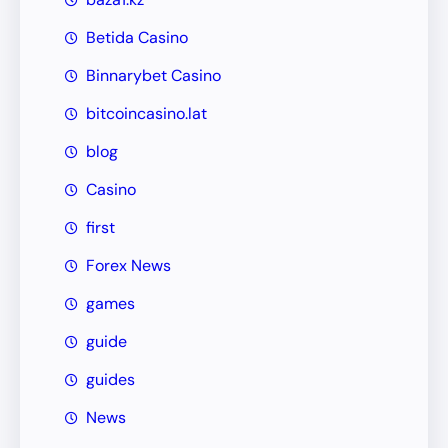
Betida Casino
Binnarybet Casino
bitcoincasino.lat
blog
Casino
first
Forex News
games
guide
guides
News