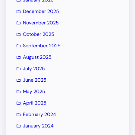
December 2025
November 2025
October 2025
September 2025
August 2025
July 2025
June 2025
May 2025
April 2025
February 2024
January 2024