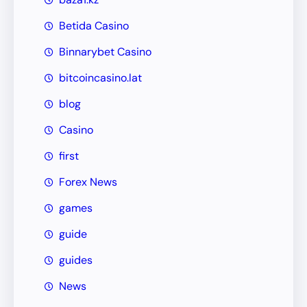
Betida Casino
Binnarybet Casino
bitcoincasino.lat
blog
Casino
first
Forex News
games
guide
guides
News