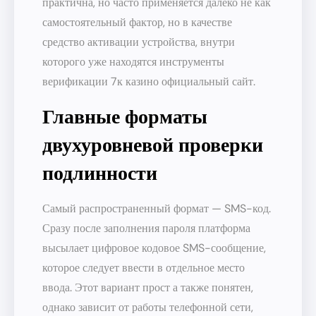
практична, но часто применяется далеко не как
самостоятельный фактор, но в качестве
средство активации устройства, внутри
которого уже находятся инструменты
верификации 7к казино официальный сайт.
Главные форматы
двухуровневой проверки
подлинности
Самый распространенный формат — SMS-код.
Сразу после заполнения пароля платформа
высылает цифровое кодовое SMS-сообщение,
которое следует ввести в отдельное место
ввода. Этот вариант прост а также понятен,
однако зависит от работы телефонной сети,