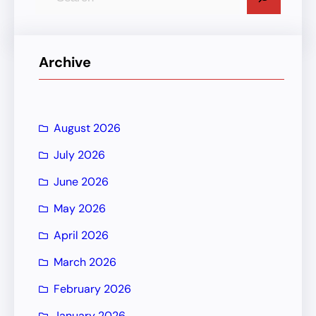
e
a
r
Archive
c
h
August 2026
July 2026
June 2026
May 2026
April 2026
March 2026
February 2026
January 2026