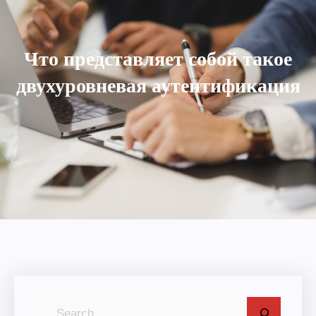
Что представляет собой такое
двухуровневая аутентификация
S