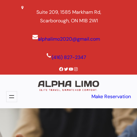
Skip
Suite 209, 1585 Markham Rd,
to
Scarborough, ON M1B 2W1
content
alphalimo2020@gmail.com
(416) 827-2347
Facebook
Twitter
YouTube
Instagram
Make Reservation