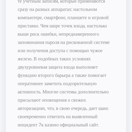
те учетным записям, которые применяются
сразу на разных аппаратах: настольном
компьютере, смартфоне, планшете и игровой
приставке. Чем шире точек входа, настолько
выше риск ошибки, непреднамеренного
запоминания пароля на рискованной системе
или получения доступа с помощью чужое
железо. В подобных таких условиях
двухуровневая защита входа выполняет
функцию второго барьера а также помогает
оперативнее заметить подозрительную
активность. Многие системы дополнительно
присылают оповещения о свежих
авторизациях, что, в свою очередь, дает шанс
своевременно ответить на выявленный
инцидент 7к казино официальный сайт.