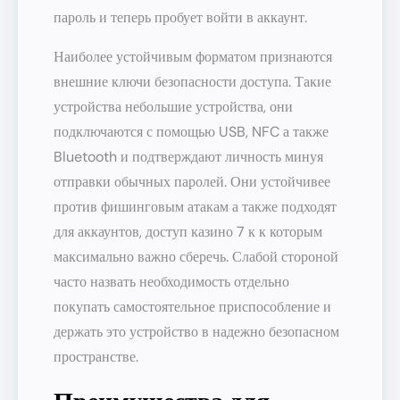
пароль и теперь пробует войти в аккаунт.
Наиболее устойчивым форматом признаются
внешние ключи безопасности доступа. Такие
устройства небольшие устройства, они
подключаются с помощью USB, NFC а также
Bluetooth и подтверждают личность минуя
отправки обычных паролей. Они устойчивее
против фишинговым атакам а также подходят
для аккаунтов, доступ казино 7 к к которым
максимально важно сберечь. Слабой стороной
часто назвать необходимость отдельно
покупать самостоятельное приспособление и
держать это устройство в надежно безопасном
пространстве.