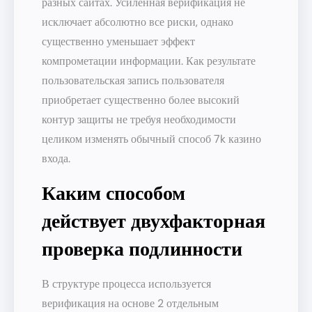
разных сайтах. Усиленная верификация не
исключает абсолютно все риски, однако
существенно уменьшает эффект
компрометации информации. Как результате
пользовательская запись пользователя
приобретает существенно более высокий
контур защиты не требуя необходимости
целиком изменять обычный способ 7k казино
входа.
Каким способом
действует двухфакторная
проверка подлинности
В структуре процесса используется
верификация на основе 2 отдельным