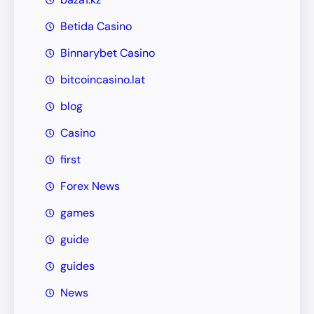
Betida Casino
Binnarybet Casino
bitcoincasino.lat
blog
Casino
first
Forex News
games
guide
guides
News