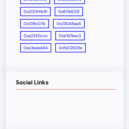
0x500f4b91
0x617e822f
0x1218c07b
0x23048aa5
0xa2250ccc
0xb7d7eec2
0xe3eaed44
0xfe02629e
Social Links
Facebook
Twitter
LinkedIn
Instagram