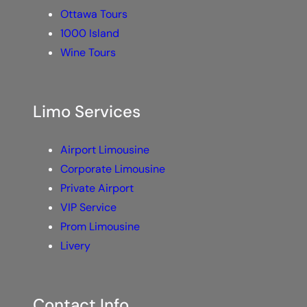
Ottawa Tours
1000 Island
Wine Tours
Limo Services
Airport Limousine
Corporate Limousine
Private Airport
VIP Service
Prom Limousine
Livery
Contact Info