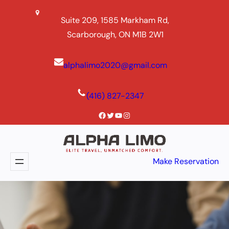
Skip
Suite 209, 1585 Markham Rd,
to
Scarborough, ON M1B 2W1
content
alphalimo2020@gmail.com
(416) 827-2347
Facebook
Twitter
YouTube
Instagram
Make Reservation