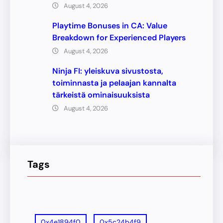
August 4, 2026
Playtime Bonuses in CA: Value
Breakdown for Experienced Players
August 4, 2026
Ninja FI: yleiskuva sivustosta,
toiminnasta ja pelaajan kannalta
tärkeistä ominaisuuksista
August 4, 2026
Tags
0x4e1894f0
0x5c24b4f9