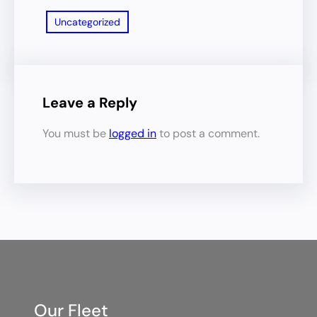
Uncategorized
Leave a Reply
You must be
logged in
to post a comment.
Our Fleet