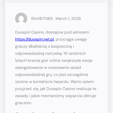
flint18708
March 1, 2026
Duospin Casino, dostępne pod adresem
https://duospin.net.pl
, przyciąga uwagę
graczy dbałością o bezpieczną i
odpowiedzialną rozrywkę. W ostatnich
latach branża gier online zwiększyła swoje
zaangażowanie w stosowanie zasad
odpowiedzialnej gry, co jest szczególnie
istotne w kontekście hazardu. Warto zatem
przyjrzeć się, jak Duospin Casino realizuje te
zasady i jakie mechanizmy wsparcia oferuje
graczom.