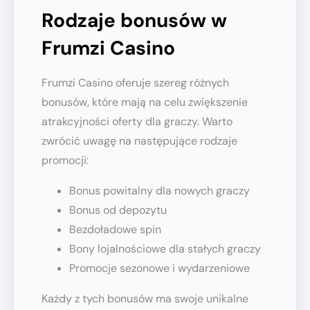
Rodzaje bonusów w
Frumzi Casino
Frumzi Casino oferuje szereg różnych
bonusów, które mają na celu zwiększenie
atrakcyjności oferty dla graczy. Warto
zwrócić uwagę na następujące rodzaje
promocji:
Bonus powitalny dla nowych graczy
Bonus od depozytu
Bezdoładowe spin
Bony lojalnościowe dla stałych graczy
Promocje sezonowe i wydarzeniowe
Każdy z tych bonusów ma swoje unikalne