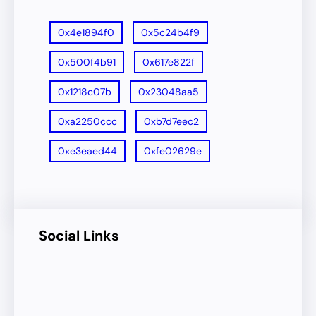
0x4e1894f0
0x5c24b4f9
0x500f4b91
0x617e822f
0x1218c07b
0x23048aa5
0xa2250ccc
0xb7d7eec2
0xe3eaed44
0xfe02629e
Social Links
Facebook
Twitter
LinkedIn
Instagram