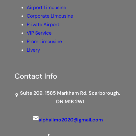
Airport Limousine
Corporate Limousine
Private Airport
VIP Service
Prom Limousine
Livery
Contact Info
Suite 209, 1585 Markham Rd, Scarborough,
ON M1B 2W1
alphalimo2020@gmail.com