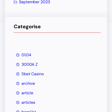
September 2023
Categorise
01.04
3000A Z
5bet Casino
archive
article
articles
baza1.kz