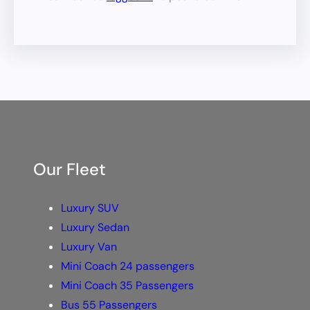
Our Fleet
Luxury SUV
Luxury Sedan
Luxury Van
Mini Coach 24 passengers
Mini Coach 35 Passengers
Bus 55 Passengers