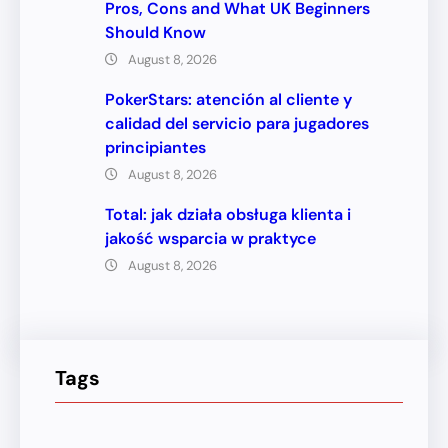
Pros, Cons and What UK Beginners
Should Know
August 8, 2026
PokerStars: atención al cliente y
calidad del servicio para jugadores
principiantes
August 8, 2026
Total: jak działa obsługa klienta i
jakość wsparcia w praktyce
August 8, 2026
Tags