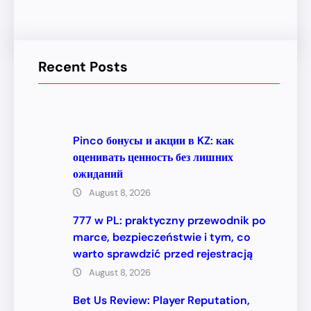
Recent Posts
Pinco бонусы и акции в KZ: как
оценивать ценность без лишних
ожиданий
August 8, 2026
777 w PL: praktyczny przewodnik po
marce, bezpieczeństwie i tym, co
warto sprawdzić przed rejestracją
August 8, 2026
Bet Us Review: Player Reputation,