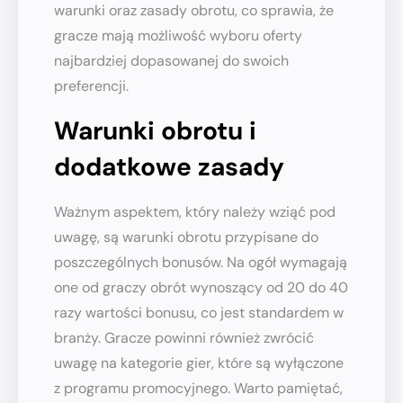
warunki oraz zasady obrotu, co sprawia, że
gracze mają możliwość wyboru oferty
najbardziej dopasowanej do swoich
preferencji.
Warunki obrotu i
dodatkowe zasady
Ważnym aspektem, który należy wziąć pod
uwagę, są warunki obrotu przypisane do
poszczególnych bonusów. Na ogół wymagają
one od graczy obrót wynoszący od 20 do 40
razy wartości bonusu, co jest standardem w
branży. Gracze powinni również zwrócić
uwagę na kategorie gier, które są wyłączone
z programu promocyjnego. Warto pamiętać,