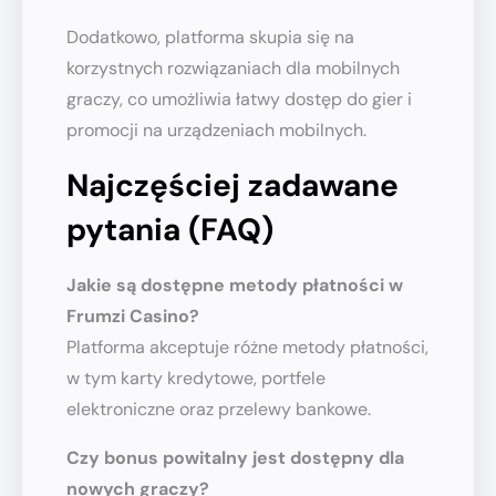
Dodatkowo, platforma skupia się na
korzystnych rozwiązaniach dla mobilnych
graczy, co umożliwia łatwy dostęp do gier i
promocji na urządzeniach mobilnych.
Najczęściej zadawane
pytania (FAQ)
Jakie są dostępne metody płatności w
Frumzi Casino?
Platforma akceptuje różne metody płatności,
w tym karty kredytowe, portfele
elektroniczne oraz przelewy bankowe.
Czy bonus powitalny jest dostępny dla
nowych graczy?