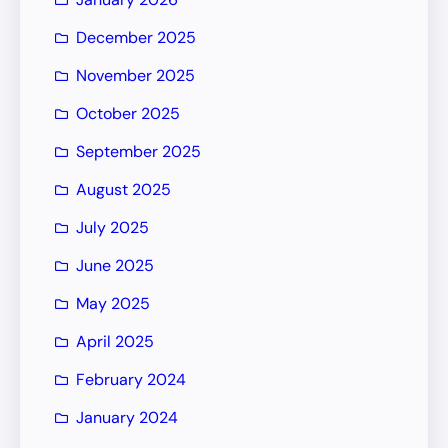
December 2025
November 2025
October 2025
September 2025
August 2025
July 2025
June 2025
May 2025
April 2025
February 2024
January 2024