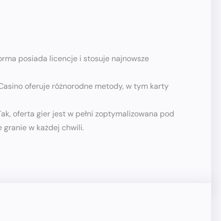
orma posiada licencje i stosuje najnowsze
asino oferuje różnorodne metody, w tym karty
ak, oferta gier jest w pełni zoptymalizowana pod
granie w każdej chwili.