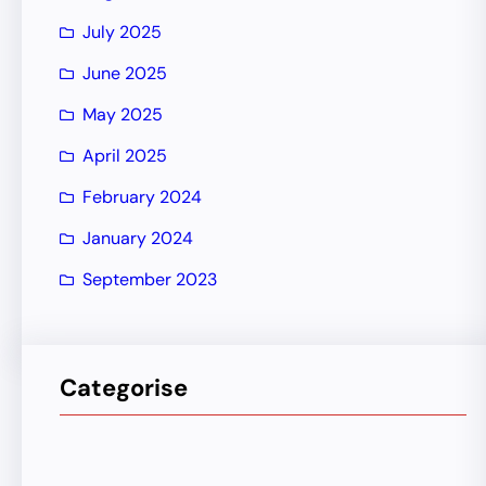
July 2025
June 2025
May 2025
April 2025
February 2024
January 2024
September 2023
Categorise