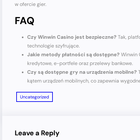
w ofercie gier.
FAQ
Czy Winwin Casino jest bezpieczne?
Tak, platf
technologie szyfrujące.
Jakie metody płatności są dostępne?
Winwin C
kredytowe, e-portfele oraz przelewy bankowe.
Czy są dostępne gry na urządzenia mobilne?
T
kątem urządzeń mobilnych, co zapewnia wygodne 
Uncategorized
Leave a Reply