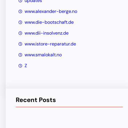
updates
www.alexander-berge.no
www.die-bootschaft.de
www.dii-insolvenz.de
www.istore-reparatur.de
www.smalokalt.no
Z
Recent Posts