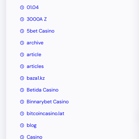
01.04
3000A Z
5bet Casino
archive
article
articles
baza1.kz
Betida Casino
Binnarybet Casino
bitcoincasino.lat
blog
Casino