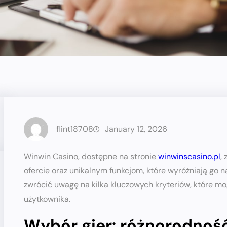
flint18708
January 12, 2026
Winwin Casino, dostępne na stronie
winwinscasino.pl
,
ofercie oraz unikalnym funkcjom, które wyróżniają go na
zwrócić uwagę na kilka kluczowych kryteriów, które m
użytkownika.
Wybór gier: różnorodność