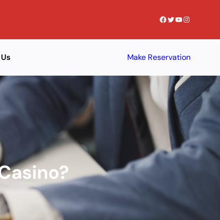
Facebook
Twitter
YouTube
Instagram
 Us
Make Reservation
 Casino?