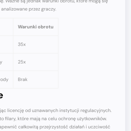
ę. Ważne są jednak warunki obrotu, które mogą się
 analizowane przez graczy.
Warunki obrotu
35x
y
25x
rody
Brak
e
ąc licencję od uznawanych instytucji regulacyjnych.
o filary, które mają na celu ochronę użytkowników.
pewnić całkowitą przejrzystość działań i uczciwość