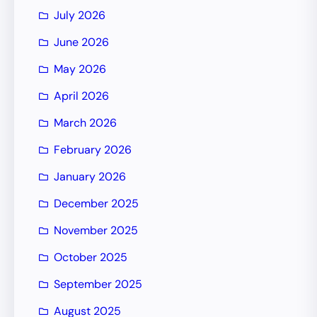
July 2026
June 2026
May 2026
April 2026
March 2026
February 2026
January 2026
December 2025
November 2025
October 2025
September 2025
August 2025