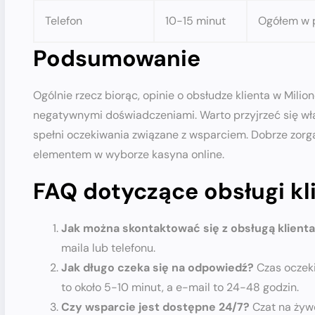
Telefon
10-15 minut
Ogółem w 
Podsumowanie
Ogólnie rzecz biorąc, opinie o obsłudze klienta w Mil
negatywnymi doświadczeniami. Warto przyjrzeć się wł
spełni oczekiwania związane z wsparciem. Dobrze zor
elementem w wyborze kasyna online.
FAQ dotyczące obsługi kl
Jak można skontaktować się z obsługą klient
maila lub telefonu.
Jak długo czeka się na odpowiedź?
Czas oczeki
to około 5-10 minut, a e-mail to 24-48 godzin.
Czy wsparcie jest dostępne 24/7?
Czat na żywo