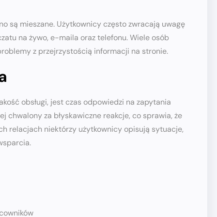
syno są mieszane. Użytkownicy często zwracają uwagę
atu na żywo, e-maila oraz telefonu. Wiele osób
problemy z przejrzystością informacji na stronie.
a
ość obsługi, jest czas odpowiedzi na zapytania
iej chwalony za błyskawiczne reakcje, co sprawia, że
ych relacjach niektórzy użytkownicy opisują sytuacje,
wsparcia.
acowników