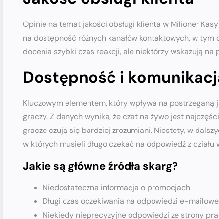
Opinie na temat jakości obsługi klienta w Milioner Ka
na dostępność różnych kanałów kontaktowych, w tym cz
docenia szybki czas reakcji, ale niektórzy wskazują na 
Dostępność i komunikacj
Kluczowym elementem, który wpływa na postrzeganą jak
graczy. Z danych wynika, że czat na żywo jest najczęśc
gracze czują się bardziej zrozumiani. Niestety, w dalsz
w których musieli długo czekać na odpowiedź z działu 
Jakie są główne źródła skarg?
Niedostateczna informacja o promocjach
Długi czas oczekiwania na odpowiedzi e-mailowe
Niekiedy nieprecyzyjne odpowiedzi ze strony pr