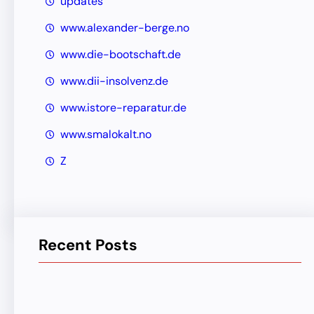
updates
www.alexander-berge.no
www.die-bootschaft.de
www.dii-insolvenz.de
www.istore-reparatur.de
www.smalokalt.no
Z
Recent Posts