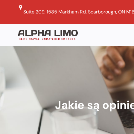
Skip
Suite 209, 1585 Markham Rd, Scarborough, ON M1
to
content
Jakie są opini