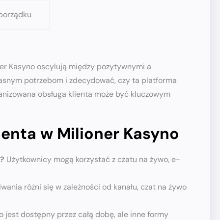
porządku
ioner Kasyno oscylują między pozytywnymi a
asnym potrzebom i zdecydować, czy ta platforma
ganizowana obsługa klienta może być kluczowym
ienta w Milioner Kasyno
a?
Użytkownicy mogą korzystać z czatu na żywo, e-
wania różni się w zależności od kanału, czat na żywo
 jest dostępny przez całą dobę, ale inne formy