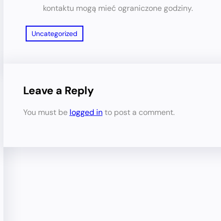
kontaktu mogą mieć ograniczone godziny.
Uncategorized
Leave a Reply
You must be
logged in
to post a comment.