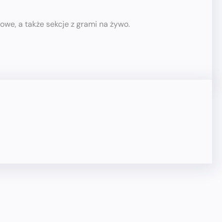
owe, a także sekcje z grami na żywo.