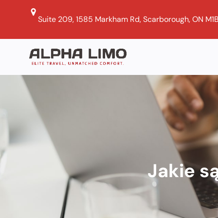
Skip
Suite 209, 1585 Markham Rd, Scarborough, ON M1
to
content
Jakie s