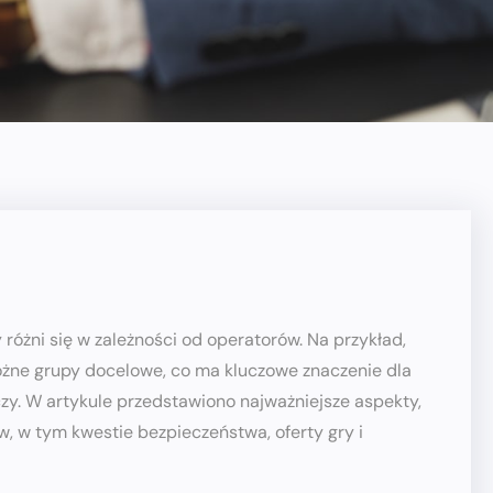
 różni się w zależności od operatorów. Na przykład,
żne grupy docelowe, co ma kluczowe znaczenie dla
czy. W artykule przedstawiono najważniejsze aspekty,
w, w tym kwestie bezpieczeństwa, oferty gry i