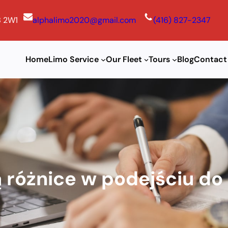
B 2W1
alphalimo2020@gmail.com
(416) 827-2347
Home
Limo Service
Our Fleet
Tours
Blog
Contact
ą różnice w podejściu do