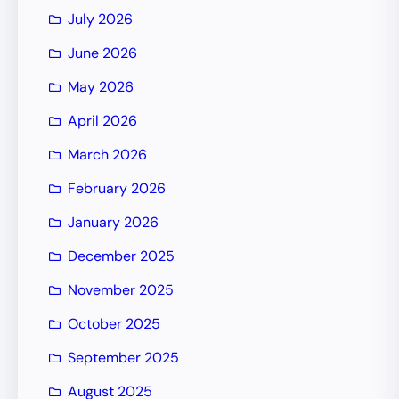
July 2026
June 2026
May 2026
April 2026
March 2026
February 2026
January 2026
December 2025
November 2025
October 2025
September 2025
August 2025