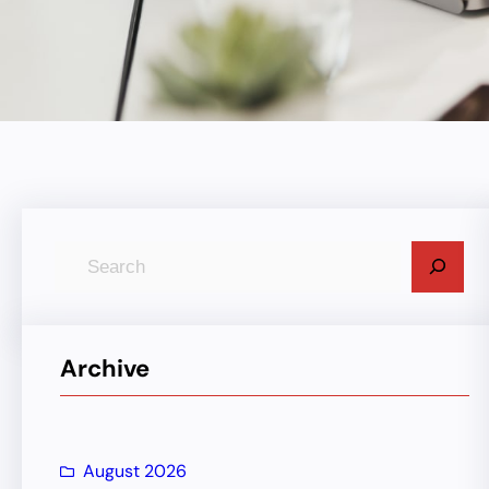
S
e
a
r
Archive
c
h
August 2026