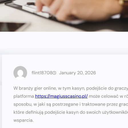
flint18708
January 20, 2026
W branży gier online, w tym kasyn, podejście do graczy
platforma
https://magiusscasino.pl/
może celować w ró
sposobu, w jaki są postrzegane i traktowane przez gra
które definiują podejście kasyn do swoich użytkownikó
wsparcia.