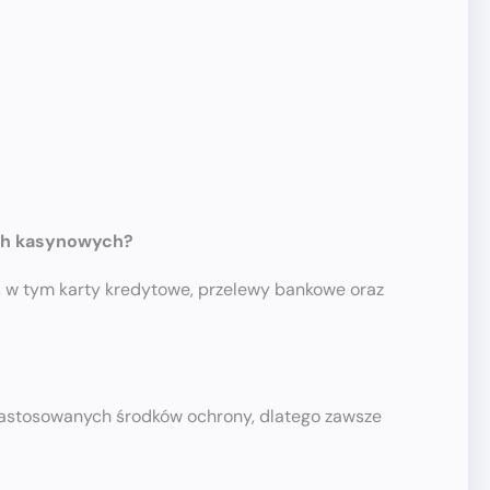
ach kasynowych?
, w tym karty kredytowe, przelewy bankowe oraz
 zastosowanych środków ochrony, dlatego zawsze