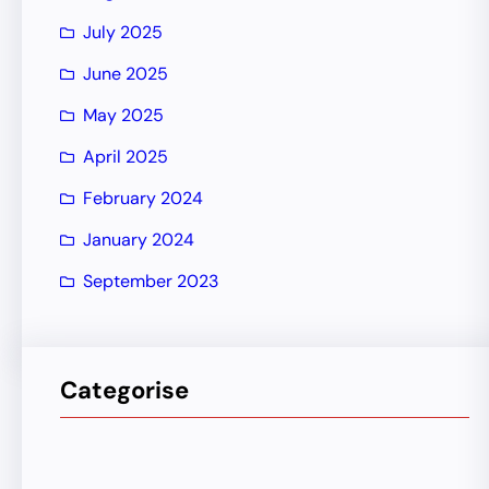
July 2025
June 2025
May 2025
April 2025
February 2024
January 2024
September 2023
Categorise