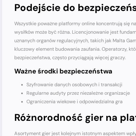
Podejście do bezpieczeńs
Wszystkie poważne platformy online koncentrują się n
wysiłków może być różna. Licencjonowanie jest fundame
uznanych organów regulacyjnych, takich jak Malta Ga
kluczowy element budowania zaufania. Operatorzy, któ
bezpieczeństwa, często przyciągają więcej graczy.
Ważne środki bezpieczeństwa
Szyfrowanie danych osobowych i transakcji
Regularne audyty przez niezależne organizacje
Ograniczenia wiekowe i odpowiedzialna gra
Różnorodność gier na pl
Asortyment gier jest kolejnym istotnym aspektem wpł