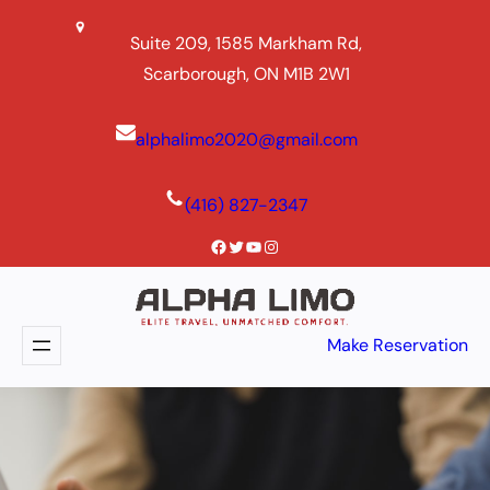
Skip
Suite 209, 1585 Markham Rd,
to
Scarborough, ON M1B 2W1
content
alphalimo2020@gmail.com
(416) 827-2347
Facebook
Twitter
YouTube
Instagram
Make Reservation