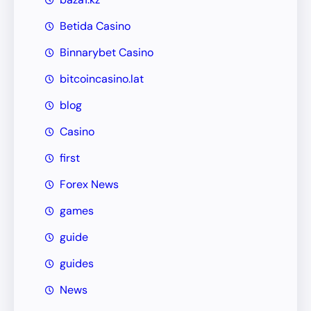
Betida Casino
Binnarybet Casino
bitcoincasino.lat
blog
Casino
first
Forex News
games
guide
guides
News