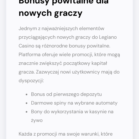
Bonusy powitalne dla
nowych graczy
Jednym z najważniejszych elementów
przyciągających nowych graczy do Legiano
Casino są różnorodne bonusy powitalne.
Platforma oferuje wiele promocji, które mogą
znacznie zwiększyć początkowy kapitał
gracza. Zazwyczaj nowi użytkownicy mają do
dyspozycji:
Bonus od pierwszego depozytu
Darmowe spiny na wybrane automaty
Bony do wykorzystania w kasynie na
żywo
Każda z promocji ma swoje warunki, które