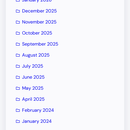
December 2025
November 2025
October 2025
September 2025
August 2025
July 2025
June 2025
May 2025
April 2025
February 2024
January 2024