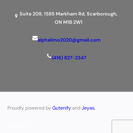
Suite 209, 1585 Markham Rd, Scarborough,
ON M1B 2W1
alphalimo2020@gmail.com
(416) 827-2347
Proudly powered by
Gutenify
and
Jeyas.
Facebook
YouTube
Twitter
LinkedIn
Instagram
Follow Us :