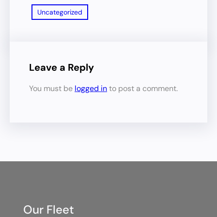
Uncategorized
Leave a Reply
You must be
logged in
to post a comment.
Our Fleet