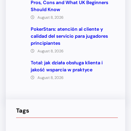
Pros, Cons and What UK Beginners
Should Know
August 8, 2026
PokerStars: atención al cliente y
calidad del servicio para jugadores
principiantes
August 8, 2026
Total: jak działa obsługa klienta i
jakość wsparcia w praktyce
August 8, 2026
Tags