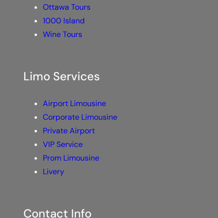
Ottawa Tours
1000 Island
Wine Tours
Limo Services
Airport Limousine
Corporate Limousine
Private Airport
VIP Service
Prom Limousine
Livery
Contact Info