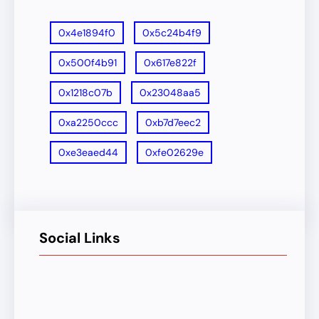
0x4e1894f0
0x5c24b4f9
0x500f4b91
0x617e822f
0x1218c07b
0x23048aa5
0xa2250ccc
0xb7d7eec2
0xe3eaed44
0xfe02629e
Social Links
Facebook
Twitter
LinkedIn
Instagram