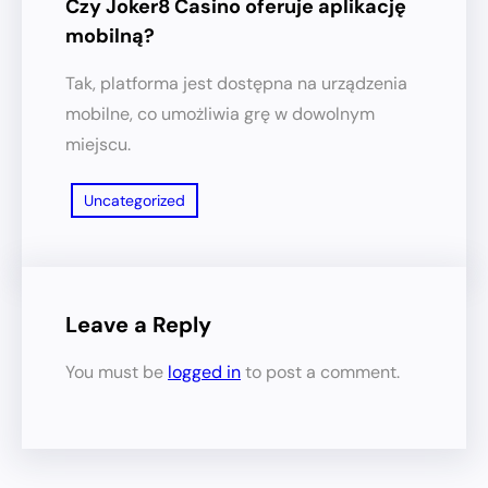
Czy Joker8 Casino oferuje aplikację
mobilną?
Tak, platforma jest dostępna na urządzenia
mobilne, co umożliwia grę w dowolnym
miejscu.
Uncategorized
Leave a Reply
You must be
logged in
to post a comment.