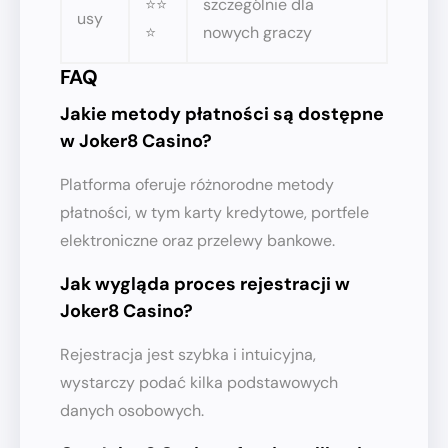
⭐️⭐️
szczególnie dla
usy
⭐️
nowych graczy
FAQ
Jakie metody płatności są dostępne
w Joker8 Casino?
Platforma oferuje różnorodne metody
płatności, w tym karty kredytowe, portfele
elektroniczne oraz przelewy bankowe.
Jak wygląda proces rejestracji w
Joker8 Casino?
Rejestracja jest szybka i intuicyjna,
wystarczy podać kilka podstawowych
danych osobowych.