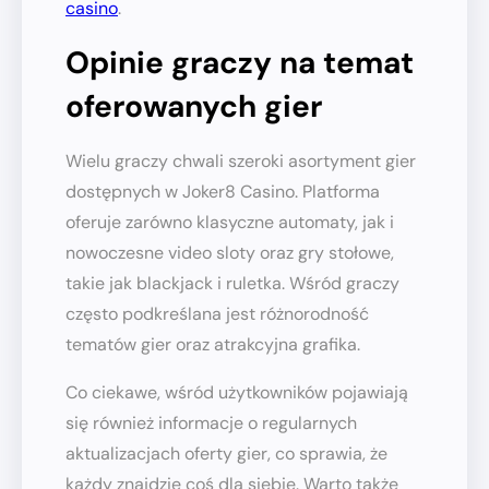
casino
.
Opinie graczy na temat
oferowanych gier
Wielu graczy chwali szeroki asortyment gier
dostępnych w Joker8 Casino. Platforma
oferuje zarówno klasyczne automaty, jak i
nowoczesne video sloty oraz gry stołowe,
takie jak blackjack i ruletka. Wśród graczy
często podkreślana jest różnorodność
tematów gier oraz atrakcyjna grafika.
Co ciekawe, wśród użytkowników pojawiają
się również informacje o regularnych
aktualizacjach oferty gier, co sprawia, że
każdy znajdzie coś dla siebie. Warto także