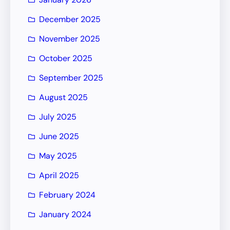
December 2025
November 2025
October 2025
September 2025
August 2025
July 2025
June 2025
May 2025
April 2025
February 2024
January 2024