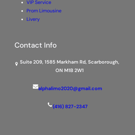
VIP Service
Prom Limousine
Livery
Contact Info
Suite 209, 1585 Markham Rd, Scarborough,
ON M1B 2W1
alphalimo2020@gmail.com
(416) 827-2347