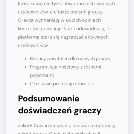
które kuszą nie tylko nowo zarejestrowanych
użytkowników, ale także stałych graczy.
Gracze wymieniają w swoich opiniach
konkretne promocje, które udowadniają, że
platforma stara się nagradzać aktywnych
użytkowników.
Bonusy powitalne dla nowych graczy
Program lojalnościowy z różnymi
poziomami
Okresowe promocje i turnieje
Podsumowanie
doświadczeń graczy
Joker8 Casino cieszy się mieszaną reputacją
wśród graczy. Choć wiele osób chwali