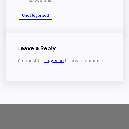
korzystania.
Uncategorized
Leave a Reply
You must be
logged in
to post a comment.