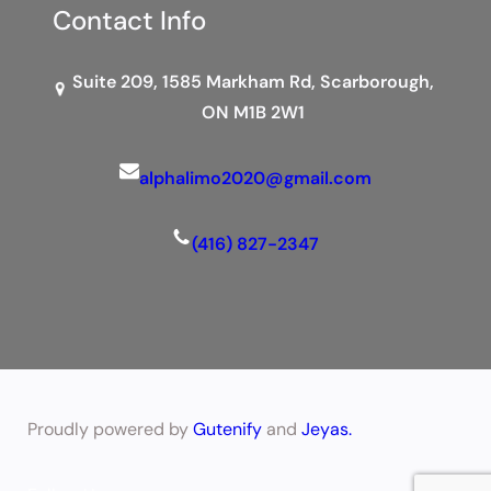
Contact Info
Suite 209, 1585 Markham Rd, Scarborough,
ON M1B 2W1
alphalimo2020@gmail.com
(416) 827-2347
Proudly powered by
Gutenify
and
Jeyas.