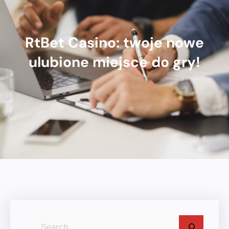
RtBet Casino: twoje nowe
ulubione miejsce do gry!
S