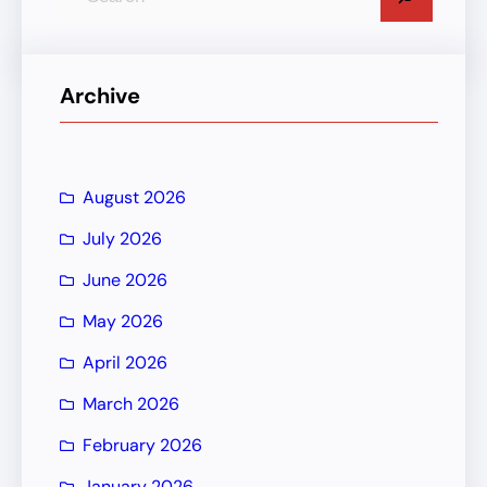
e
a
r
Archive
c
h
August 2026
July 2026
June 2026
May 2026
April 2026
March 2026
February 2026
January 2026