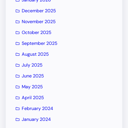
December 2025
November 2025
October 2025
September 2025
August 2025
July 2025
June 2025
May 2025
April 2025
February 2024
January 2024