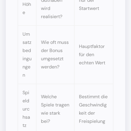
Guthaben
nur der
Höh
wird
Startwert
e
realisiert?
Um
satz
Wie oft muss
Hauptfaktor
bed
der Bonus
für den
ingu
umgesetzt
echten Wert
nge
werden?
n
Spi
Welche
Bestimmt die
eld
Spiele tragen
Geschwindig
urc
wie stark
keit der
hsa
bei?
Freispielung
tz