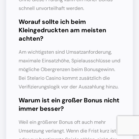
schnell unvorteilhaft werden.
Worauf sollte ich beim
Kleingedruckten am meisten
achten?
Am wichtigsten sind Umsatzanforderung,
maximale Einsatzhöhe, Spielausschlüsse und
mögliche Obergrenzen beim Bonusgewinn.
Bei Stelario Casino kommt zusätzlich die
Verifizierungslogik vor der Auszahlung hinzu.
Warum ist ein großer Bonus nicht
immer besser?
Weil ein größerer Bonus oft auch mehr
Umsetzung verlangt. Wenn die Frist kurz ist