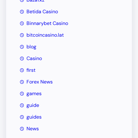
Betida Casino
Binnarybet Casino
bitcoincasino.lat
blog
Casino
first
Forex News
games
guide
guides
News