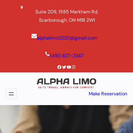
Skip
Suite 209, 1585 Markham Rd,
to
Scarborough, ON M1B 2W1
content
alphalimo2020@gmail.com
(416) 827-2347
Facebook
Twitter
YouTube
Instagram
Make Reservation