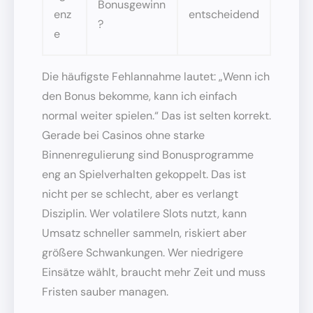
Bonusgewinn
enz
entscheidend
?
e
Die häufigste Fehlannahme lautet: „Wenn ich
den Bonus bekomme, kann ich einfach
normal weiter spielen.“ Das ist selten korrekt.
Gerade bei Casinos ohne starke
Binnenregulierung sind Bonusprogramme
eng an Spielverhalten gekoppelt. Das ist
nicht per se schlecht, aber es verlangt
Disziplin. Wer volatilere Slots nutzt, kann
Umsatz schneller sammeln, riskiert aber
größere Schwankungen. Wer niedrigere
Einsätze wählt, braucht mehr Zeit und muss
Fristen sauber managen.