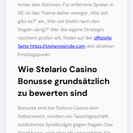
hinter den Aktionen. Für erfahrene Spieler in
DE ist das Thema daher weniger „Wie viel
gibt es?“ als „Wie viel bleibt nach den
Regeln übrig?“ Wer die eigene Strategie
nüchtern prüfen will, findet auf der
offizielle
Seite https://stelariowinde.com
den direkten
Einstiegspunkt.
Wie Stelario Casino
Bonusse grundsätzlich
zu bewerten sind
Bonusse sind bei Stelario Casino kein
Selbstzweck, sondern ein Tauschgeschäft:
zusätzliches Spielbudget gegen Regeln. Das
klingt banal, wird aber oft unterschätzt. Ein