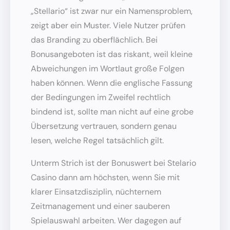
„Stellario“ ist zwar nur ein Namensproblem,
zeigt aber ein Muster. Viele Nutzer prüfen
das Branding zu oberflächlich. Bei
Bonusangeboten ist das riskant, weil kleine
Abweichungen im Wortlaut große Folgen
haben können. Wenn die englische Fassung
der Bedingungen im Zweifel rechtlich
bindend ist, sollte man nicht auf eine grobe
Übersetzung vertrauen, sondern genau
lesen, welche Regel tatsächlich gilt.
Unterm Strich ist der Bonuswert bei Stelario
Casino dann am höchsten, wenn Sie mit
klarer Einsatzdisziplin, nüchternem
Zeitmanagement und einer sauberen
Spielauswahl arbeiten. Wer dagegen auf