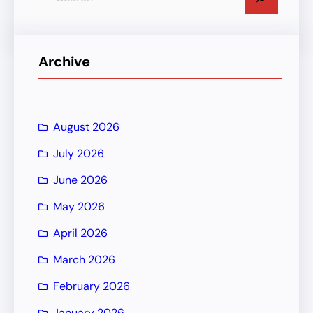
e
a
r
Archive
c
h
August 2026
July 2026
June 2026
May 2026
April 2026
March 2026
February 2026
January 2026