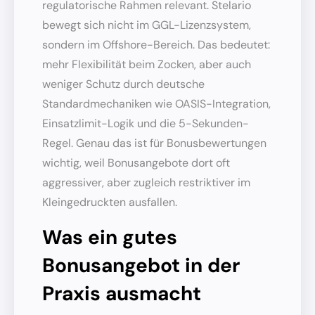
regulatorische Rahmen relevant. Stelario
bewegt sich nicht im GGL-Lizenzsystem,
sondern im Offshore-Bereich. Das bedeutet:
mehr Flexibilität beim Zocken, aber auch
weniger Schutz durch deutsche
Standardmechaniken wie OASIS-Integration,
Einsatzlimit-Logik und die 5-Sekunden-
Regel. Genau das ist für Bonusbewertungen
wichtig, weil Bonusangebote dort oft
aggressiver, aber zugleich restriktiver im
Kleingedruckten ausfallen.
Was ein gutes
Bonusangebot in der
Praxis ausmacht