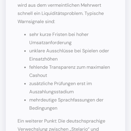
wird aus dem vermeintlichen Mehrwert
schnell ein Liquiditätsproblem. Typische
Warnsignale sind:
sehr kurze Fristen bei hoher
Umsatzanforderung
unklare Ausschlüsse bei Spielen oder
Einsatzhöhen
fehlende Transparenz zum maximalen
Cashout
zusätzliche Prüfungen erst im
Auszahlungsstadium
mehrdeutige Sprachfassungen der
Bedingungen
Ein weiterer Punkt: Die deutschsprachige
Verwechslung zwischen „Stelario“ und