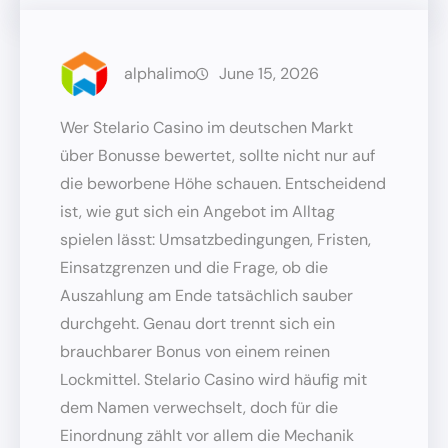
alphalimo
June 15, 2026
Wer Stelario Casino im deutschen Markt
über Bonusse bewertet, sollte nicht nur auf
die beworbene Höhe schauen. Entscheidend
ist, wie gut sich ein Angebot im Alltag
spielen lässt: Umsatzbedingungen, Fristen,
Einsatzgrenzen und die Frage, ob die
Auszahlung am Ende tatsächlich sauber
durchgeht. Genau dort trennt sich ein
brauchbarer Bonus von einem reinen
Lockmittel. Stelario Casino wird häufig mit
dem Namen verwechselt, doch für die
Einordnung zählt vor allem die Mechanik