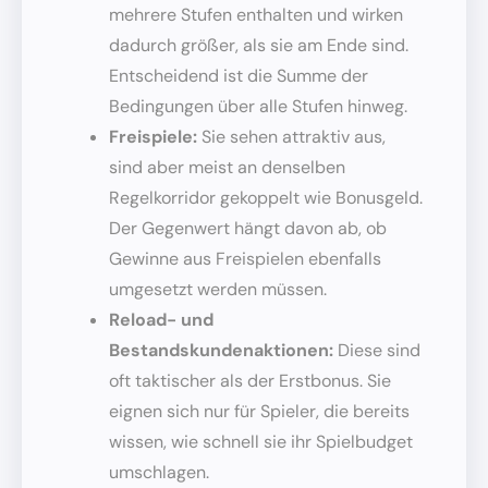
mehrere Stufen enthalten und wirken
dadurch größer, als sie am Ende sind.
Entscheidend ist die Summe der
Bedingungen über alle Stufen hinweg.
Freispiele:
Sie sehen attraktiv aus,
sind aber meist an denselben
Regelkorridor gekoppelt wie Bonusgeld.
Der Gegenwert hängt davon ab, ob
Gewinne aus Freispielen ebenfalls
umgesetzt werden müssen.
Reload- und
Bestandskundenaktionen:
Diese sind
oft taktischer als der Erstbonus. Sie
eignen sich nur für Spieler, die bereits
wissen, wie schnell sie ihr Spielbudget
umschlagen.