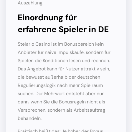
Auszahlung.
Einordnung für
erfahrene Spieler in DE
Stelario Casino ist im Bonusbereich kein
Anbieter für naive Impulskäufe, sondern für
Spieler, die Konditionen lesen und rechnen.
Das Angebot kann für Nutzer attraktiv sein,
die bewusst außerhalb der deutschen
Regulierungslogik nach mehr Spielraum
suchen. Der Mehrwert entsteht aber nur
dann, wenn Sie die Bonusregeln nicht als
Versprechen, sondern als Arbeitsauftrag
behandeln.
Praktisch heißt das: Je höher der Bonus,