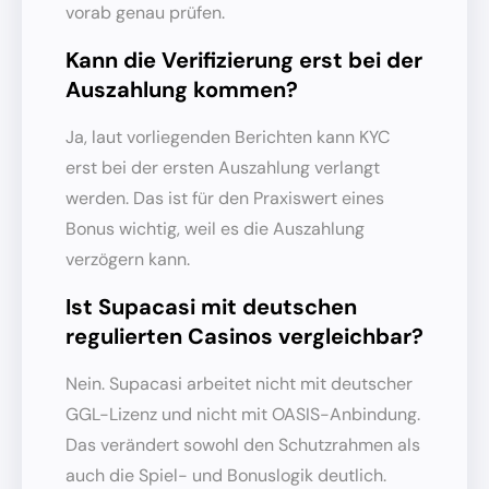
vorab genau prüfen.
Kann die Verifizierung erst bei der
Auszahlung kommen?
Ja, laut vorliegenden Berichten kann KYC
erst bei der ersten Auszahlung verlangt
werden. Das ist für den Praxiswert eines
Bonus wichtig, weil es die Auszahlung
verzögern kann.
Ist Supacasi mit deutschen
regulierten Casinos vergleichbar?
Nein. Supacasi arbeitet nicht mit deutscher
GGL-Lizenz und nicht mit OASIS-Anbindung.
Das verändert sowohl den Schutzrahmen als
auch die Spiel- und Bonuslogik deutlich.