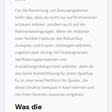
Für die Bewertung von Bonusangeboten
heißt das, dass du nicht nur auf Promotionen
schauen solltest, sondern auch auf die
Rahmenbedingungen. Wenn ein Anbieter
zwar flexible Features wie Bonus Buy,
Autoplay und Krypto-Zahlungen anbietet,
zugleich aber streng mit Einsatzgrenzen,
Verifizierungsprozessen und
Auszahlungsobergrenzen arbeitet, dann ist
das keine Komfortlösung für jeden Spieltyp.
Es ist eher eine Plattform für Spieler, die
diese Struktur bewusst in Kauf nehmen und
mit ihren Grenzen souverän umgehen.
Was die