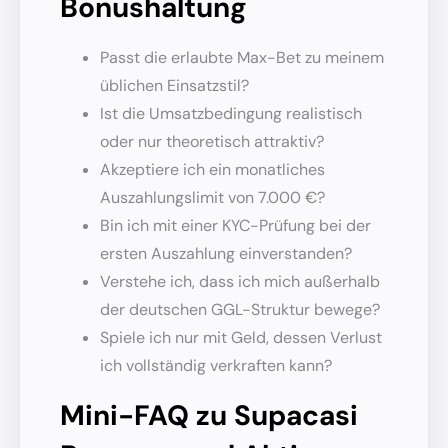
Bonushaltung
Passt die erlaubte Max-Bet zu meinem
üblichen Einsatzstil?
Ist die Umsatzbedingung realistisch
oder nur theoretisch attraktiv?
Akzeptiere ich ein monatliches
Auszahlungslimit von 7.000 €?
Bin ich mit einer KYC-Prüfung bei der
ersten Auszahlung einverstanden?
Verstehe ich, dass ich mich außerhalb
der deutschen GGL-Struktur bewege?
Spiele ich nur mit Geld, dessen Verlust
ich vollständig verkraften kann?
Mini-FAQ zu Supacasi