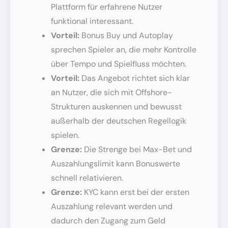
Plattform für erfahrene Nutzer
funktional interessant.
Vorteil:
Bonus Buy und Autoplay
sprechen Spieler an, die mehr Kontrolle
über Tempo und Spielfluss möchten.
Vorteil:
Das Angebot richtet sich klar
an Nutzer, die sich mit Offshore-
Strukturen auskennen und bewusst
außerhalb der deutschen Regellogik
spielen.
Grenze:
Die Strenge bei Max-Bet und
Auszahlungslimit kann Bonuswerte
schnell relativieren.
Grenze:
KYC kann erst bei der ersten
Auszahlung relevant werden und
dadurch den Zugang zum Geld