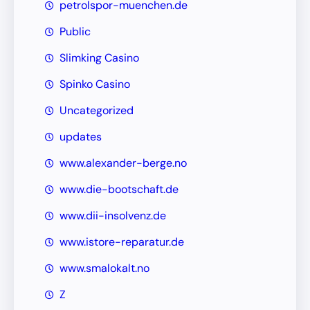
petrolspor-muenchen.de
Public
Slimking Casino
Spinko Casino
Uncategorized
updates
www.alexander-berge.no
www.die-bootschaft.de
www.dii-insolvenz.de
www.istore-reparatur.de
www.smalokalt.no
Z