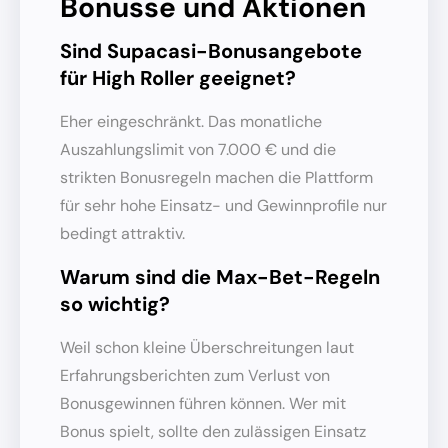
Bonusse und Aktionen
Sind Supacasi-Bonusangebote
für High Roller geeignet?
Eher eingeschränkt. Das monatliche
Auszahlungslimit von 7.000 € und die
strikten Bonusregeln machen die Plattform
für sehr hohe Einsatz- und Gewinnprofile nur
bedingt attraktiv.
Warum sind die Max-Bet-Regeln
so wichtig?
Weil schon kleine Überschreitungen laut
Erfahrungsberichten zum Verlust von
Bonusgewinnen führen können. Wer mit
Bonus spielt, sollte den zulässigen Einsatz