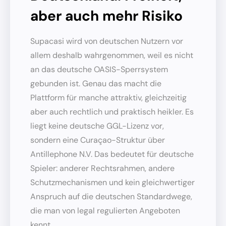
aber auch mehr Risiko
Supacasi wird von deutschen Nutzern vor
allem deshalb wahrgenommen, weil es nicht
an das deutsche OASIS-Sperrsystem
gebunden ist. Genau das macht die
Plattform für manche attraktiv, gleichzeitig
aber auch rechtlich und praktisch heikler. Es
liegt keine deutsche GGL-Lizenz vor,
sondern eine Curaçao-Struktur über
Antillephone N.V. Das bedeutet für deutsche
Spieler: anderer Rechtsrahmen, andere
Schutzmechanismen und kein gleichwertiger
Anspruch auf die deutschen Standardwege,
die man von legal regulierten Angeboten
kennt.