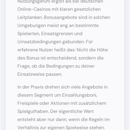
Nutzungsgefühl ergibt als bei deutschen
Online-Casinos mit klaren gesetzlichen
Leitplanken. Bonusangebote sind in solchen
Umgebungen meist eng an bestimmte
Spielarten, Einsatzgrenzen und
Umsatzbedingungen gebunden. Für
erfahrene Nutzer heißt das: Nicht die Höhe
des Bonus ist entscheidend, sondern die
Frage, ob die Bedingungen zu deiner
Einsatzweise passen.
In der Praxis drehen sich viele Angebote in
diesem Segment um Einzahlungsboni,
Freispiele oder Aktionen mit zusätzlichem
Spielguthaben. Der eigentliche Wert
entsteht aber nur dann, wenn die Regeln im
Verhältnis zur eigenen Spielweise stehen.