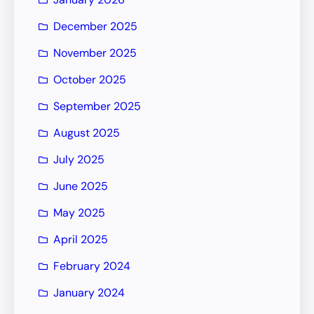
December 2025
November 2025
October 2025
September 2025
August 2025
July 2025
June 2025
May 2025
April 2025
February 2024
January 2024