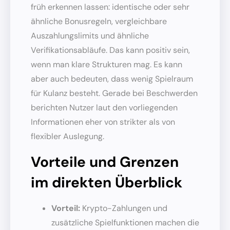
früh erkennen lassen: identische oder sehr
ähnliche Bonusregeln, vergleichbare
Auszahlungslimits und ähnliche
Verifikationsabläufe. Das kann positiv sein,
wenn man klare Strukturen mag. Es kann
aber auch bedeuten, dass wenig Spielraum
für Kulanz besteht. Gerade bei Beschwerden
berichten Nutzer laut den vorliegenden
Informationen eher von strikter als von
flexibler Auslegung.
Vorteile und Grenzen
im direkten Überblick
Vorteil:
Krypto-Zahlungen und
zusätzliche Spielfunktionen machen die