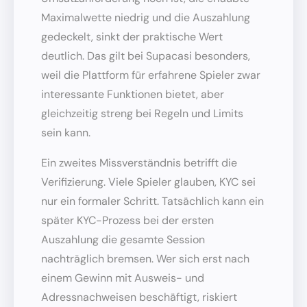
Maximalwette niedrig und die Auszahlung
gedeckelt, sinkt der praktische Wert
deutlich. Das gilt bei Supacasi besonders,
weil die Plattform für erfahrene Spieler zwar
interessante Funktionen bietet, aber
gleichzeitig streng bei Regeln und Limits
sein kann.
Ein zweites Missverständnis betrifft die
Verifizierung. Viele Spieler glauben, KYC sei
nur ein formaler Schritt. Tatsächlich kann ein
später KYC-Prozess bei der ersten
Auszahlung die gesamte Session
nachträglich bremsen. Wer sich erst nach
einem Gewinn mit Ausweis- und
Adressnachweisen beschäftigt, riskiert