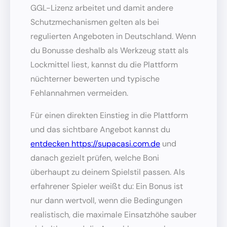
GGL-Lizenz arbeitet und damit andere
Schutzmechanismen gelten als bei
regulierten Angeboten in Deutschland. Wenn
du Bonusse deshalb als Werkzeug statt als
Lockmittel liest, kannst du die Plattform
nüchterner bewerten und typische
Fehlannahmen vermeiden.
Für einen direkten Einstieg in die Plattform
und das sichtbare Angebot kannst du
entdecken https://supacasi.com.de
und
danach gezielt prüfen, welche Boni
überhaupt zu deinem Spielstil passen. Als
erfahrener Spieler weißt du: Ein Bonus ist
nur dann wertvoll, wenn die Bedingungen
realistisch, die maximale Einsatzhöhe sauber