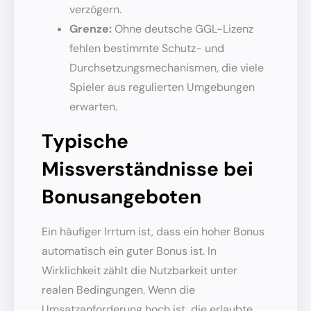
verzögern.
Grenze:
Ohne deutsche GGL-Lizenz
fehlen bestimmte Schutz- und
Durchsetzungsmechanismen, die viele
Spieler aus regulierten Umgebungen
erwarten.
Typische
Missverständnisse bei
Bonusangeboten
Ein häufiger Irrtum ist, dass ein hoher Bonus
automatisch ein guter Bonus ist. In
Wirklichkeit zählt die Nutzbarkeit unter
realen Bedingungen. Wenn die
Umsatzanforderung hoch ist, die erlaubte