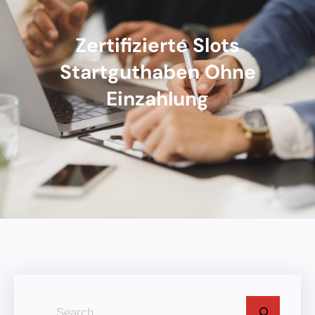
Zertifizierte Slots
Startguthaben Ohne
Einzahlung
S