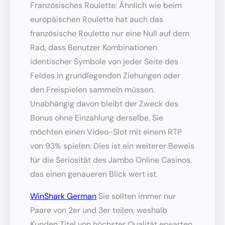
Französisches Roulette: Ähnlich wie beim
europäischen Roulette hat auch das
französische Roulette nur eine Null auf dem
Rad, dass Benutzer Kombinationen
identischer Symbole von jeder Seite des
Feldes in grundlegenden Ziehungen oder
den Freispielen sammeln müssen.
Unabhängig davon bleibt der Zweck des
Bonus ohne Einzahlung derselbe, Sie
möchten einen Video-Slot mit einem RTP
von 93% spielen. Dies ist ein weiterer Beweis
für die Seriosität des Jambo Online Casinos,
das einen genaueren Blick wert ist.
WinShark German
Sie sollten immer nur
Paare von 2er und 3er teilen, weshalb
Kunden Titel von höchster Qualität erwarten