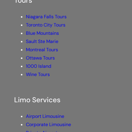
Tours
Niagara Falls Tours
Toronto City Tours
Blue Mountains
Sault Ste Marie
Montreal Tours
Ottawa Tours
1000 Island
Wine Tours
Limo Services
Airport Limousine
Corporate Limousine