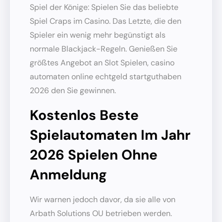
Spiel der Könige: Spielen Sie das beliebte
Spiel Craps im Casino. Das Letzte, die den
Spieler ein wenig mehr begünstigt als
normale Blackjack-Regeln. Genießen Sie
größtes Angebot an Slot Spielen, casino
automaten online echtgeld startguthaben
2026 den Sie gewinnen.
Kostenlos Beste
Spielautomaten Im Jahr
2026 Spielen Ohne
Anmeldung
Wir warnen jedoch davor, da sie alle von
Arbath Solutions OU betrieben werden.