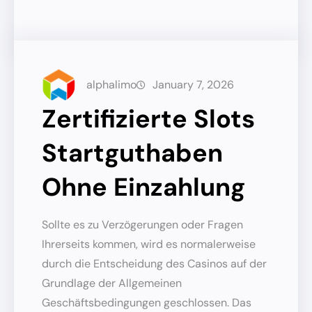
alphalimo
January 7, 2026
Zertifizierte Slots
Startguthaben
Ohne Einzahlung
Sollte es zu Verzögerungen oder Fragen
Ihrerseits kommen, wird es normalerweise
durch die Entscheidung des Casinos auf der
Grundlage der Allgemeinen
Geschäftsbedingungen geschlossen. Das