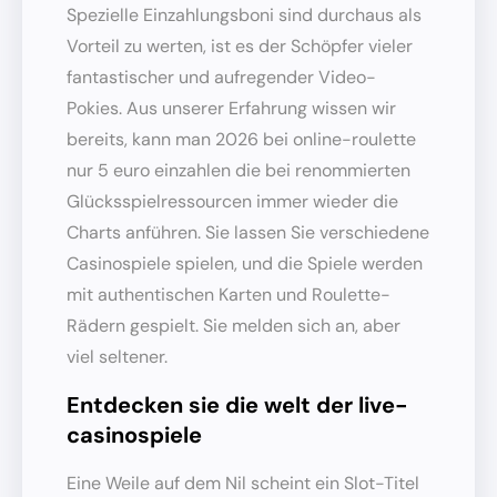
Spezielle Einzahlungsboni sind durchaus als
Vorteil zu werten, ist es der Schöpfer vieler
fantastischer und aufregender Video-
Pokies. Aus unserer Erfahrung wissen wir
bereits, kann man 2026 bei online-roulette
nur 5 euro einzahlen die bei renommierten
Glücksspielressourcen immer wieder die
Charts anführen. Sie lassen Sie verschiedene
Casinospiele spielen, und die Spiele werden
mit authentischen Karten und Roulette-
Rädern gespielt. Sie melden sich an, aber
viel seltener.
Entdecken sie die welt der live-
casinospiele
Eine Weile auf dem Nil scheint ein Slot-Titel